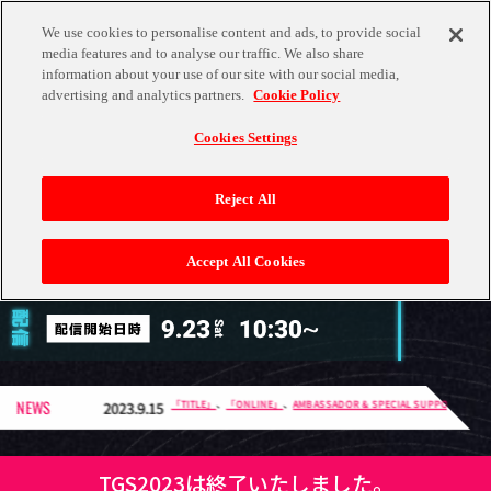
We use cookies to personalise content and ads, to provide social
media features and to analyse our traffic. We also share
TOKYO
GAME SHOW
information about your use of our site with our social media,
advertising and analytics partners.
Cookie Policy
2023
Cookies Settings
Reject All
Accept All Cookies
NEWS
「TITLE」
、
「ONLINE」
、
AMBASSADOR & SPECIAL SUPPORTER
を更新しま
2023.9.15
TGS2023は終了いたしました。